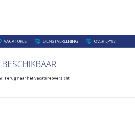
VACATURES
DIENSTVERLENING
OVER EP'92
 BESCHIKBAAR
ar.
Terug naar het vacatureoverzicht