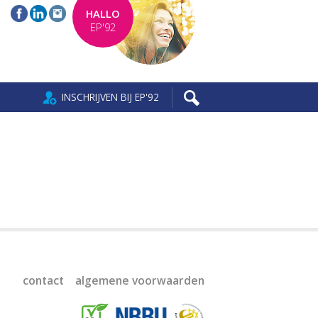
HALLO
EP'92
INSCHRIJVEN BIJ EP'92
contact
algemene voorwaarden