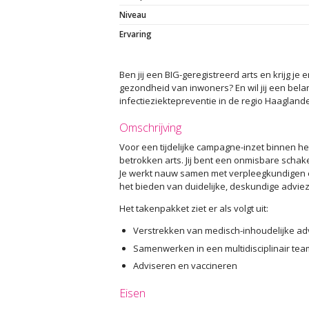
Niveau
Ervaring
Ben jij een BIG-geregistreerd arts en krijg
gezondheid van inwoners? En wil jij een bel
infectieziektepreventie in de regio Haaglande
Omschrijving
Voor een tijdelijke campagne-inzet binnen het
betrokken arts. Jij bent een onmisbare schake
Je werkt nauw samen met verpleegkundigen en
het bieden van duidelijke, deskundige advie
Het takenpakket ziet er als volgt uit:
Verstrekken van medisch-inhoudelijke adv
Samenwerken in een multidisciplinair t
Adviseren en vaccineren
Eisen