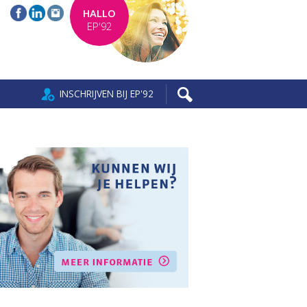
HALLO
EP'92
INSCHRIJVEN BIJ EP'92