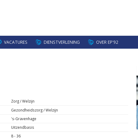
VACATURES
DIENSTVERLENING
OVER EP'92
Zorg / Welzijn
Gezondheidszorg / Welzijn
's-Gravenhage
Uitzendbasis
8 - 36