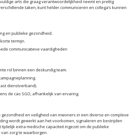
vuldige arts die graag verantwoordelijkheid neemt en prettig
verschillende taken, kunt helder communiceren en collega’s kunnen
jding en publieke gezondheid.
korte termijn.
 goede communicatieve vaardigheden
ante rol binnen een deskundig team.
n campagneplanning.
vast dienstverband).
s de cao SGO, afhankelijk van ervaring.
e gezondheid en veiligheid van inwoners in een diverse en complexe
ijding wordt gewerkt aan het voorkomen, signaleren en bestrijden
tijdelijk extra medische capaciteit ingezet om de publieke
 van zorg te waarborgen.