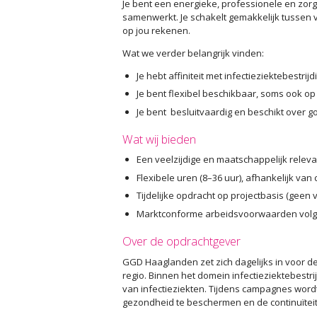
Je bent een energieke, professionele en zorg
samenwerkt. Je schakelt gemakkelijk tussen 
op jou rekenen.
Wat we verder belangrijk vinden:
Je hebt affiniteit met infectieziektebestri
Je bent flexibel beschikbaar, soms ook op 
Je bent besluitvaardig en beschikt over
Wat wij bieden
Een veelzijdige en maatschappelijk relev
Flexibele uren (8–36 uur), afhankelijk va
Tijdelijke opdracht op projectbasis (geen 
Marktconforme arbeidsvoorwaarden volgen
Over de opdrachtgever
GGD Haaglanden zet zich dagelijks in voor d
regio. Binnen het domein infectieziektebestr
van infectieziekten. Tijdens campagnes wordt 
gezondheid te beschermen en de continuïteit