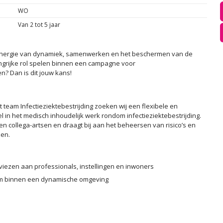
WO
Van 2 tot 5 jaar
 je energie van dynamiek, samenwerken en het beschermen van de
angrijke rol spelen binnen een campagne voor
n? Dan is dit jouw kans!
 team Infectieziektebestrijding zoeken wij een flexibele en
l in het medisch inhoudelijk werk rondom infectieziektebestrijding.
 collega-artsen en draagt bij aan het beheersen van risico’s en
zen.
iezen aan professionals, instellingen en inwoners
eam binnen een dynamische omgeving