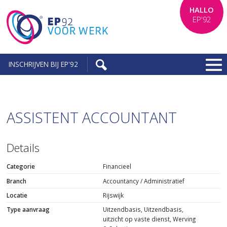
HALLO
EP'92
INSCHRIJVEN BIJ EP'92
ASSISTENT ACCOUNTANT
Details
Categorie
Financieel
Branch
Accountancy / Administratief
Locatie
Rijswijk
Type aanvraag
Uitzendbasis, Uitzendbasis,
uitzicht op vaste dienst, Werving