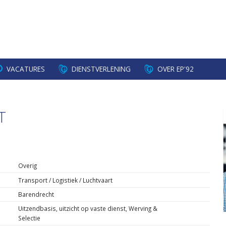
VACATURES
DIENSTVERLENING
OVER EP'92
T
Overig
Transport / Logistiek / Luchtvaart
Barendrecht
Uitzendbasis, uitzicht op vaste dienst, Werving &
Selectie