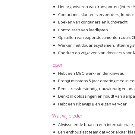
Het organiseren van transporten (intern én
Contact met klanten, vervoerders, loods 
Boeken van containers en luchtvracht.
Controleren van laadlijsten.
Opstellen van exportdocumenten zoals CMR
Werken met douanesystemen, rittenregistr
Checken en vrijgeven van dossiers voor fa
Eisen
Hebt een MBO werk- en denkniveau.
Brengt minstens 5 jaar ervaring mee in een
Bent stressbestendig, nauwkeurig en analy
Denkt in oplossingen en houdt van aanpak
Hebt een rijbewijs B en eigen vervoer.
Wat wij bieden
Afwisselende baan in een internationale,
Een enthousiast team dat voor elkaar klaa