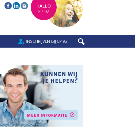
HALLO
EP'92
INSCHRIJVEN BIJ EP'92