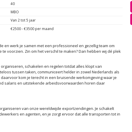
40
MBO
Van 2 tot 5 jaar
€2500 - €3500 per maand
fde en werk je samen met een professioneel en gezellig team om
e te voorzien. Zin om het verschil te maken? Dan hebben wij dé plek
 organiseren, schakelen en regelen totdat alles klopt van
iteloos tussen taken, communiceert helder in zowel Nederlands als
 ruil daarvoor kom je terecht in een bruisende werkomgeving waar je
 goed salaris en uitstekende arbeidsvoorwaarden horen daar
t organiseren van onze wereldwijde exportzendingen. Je schakelt
ewerkers en agenten, en je zorgt ervoor dat alle transporten tot in