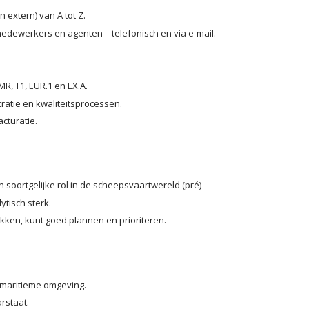
 extern) van A tot Z.
medewerkers en agenten – telefonisch en via e-mail.
, T1, EUR.1 en EX.A.
atie en kwaliteitsprocessen.
cturatie.
 soortgelijke rol in de scheepsvaartwereld (pré)
tisch sterk.
ken, kunt goed plannen en prioriteren.
 maritieme omgeving.
rstaat.