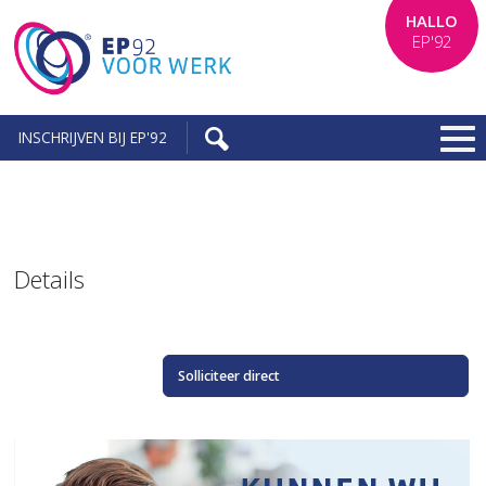
HALLO
EP'92
INSCHRIJVEN BIJ EP'92
Details
Solliciteer direct